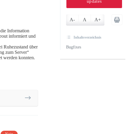
updates
A-
A
A+
 die Information
out informiert und
Inhaltsverzeichnis
bei Ruhezustand über
Bugfixes
ng zum Server“
et werden konnten.