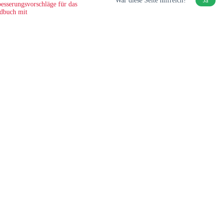
War diese Seite hilfreich?
Ja
esserungsvorschläge für das
dbuch mit