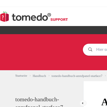
Zum
Inhalt
springen
Startseite
Handbuch
tomedo-handbuch-anrufpanel-starface7
tomedo-handbuch-
A