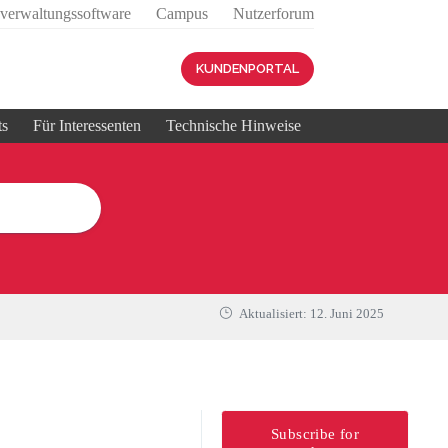
sverwaltungssoftware
Campus
Nutzerforum
KUNDENPORTAL
ts
Für Interessenten
Technische Hinweise
Aktualisiert:
12. Juni 2025
Subscribe for