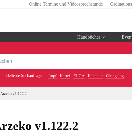
Online Termine und Videosprechstunde
Ordination
Handbücher
Even
Beliebte Suchanfragen:
Impf
Kartei
ELGA
Kalender
Changelog
Arzeko v1.122.2
rzeko v1.122.2