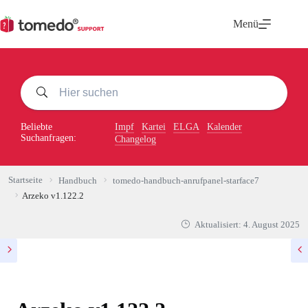
Zum
Inhalt
Menü
springen
Beliebte
Impf
Kartei
ELGA
Kalender
Suchanfragen:
Changelog
Startseite
Handbuch
tomedo-handbuch-anrufpanel-starface7
Arzeko v1.122.2
Aktualisiert:
4. August 2025