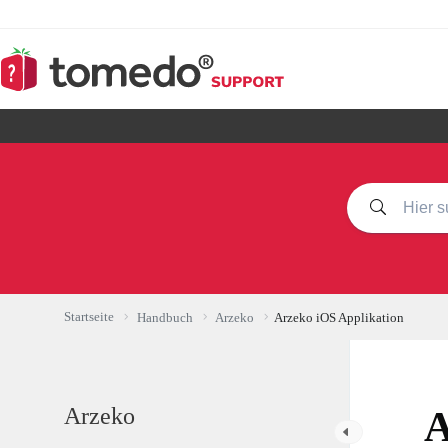
Zum
Inhalt
springen
Startseite
Handbuch
Arzeko
Arzeko iOS Applikation
Arzeko
A