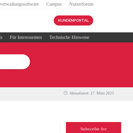
sverwaltungssoftware
Campus
Nutzerforum
KUNDENPORTAL
ts
Für Interessenten
Technische Hinweise
Aktualisiert:
27. März 2025
Subscribe for