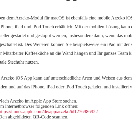
en dem Arzeko-Modul für macOS ist ebenfalls eine mobile Arzeko iO
 iPhone, iPad und iPod Touch erhältlich. Mit der mobilen Lösung kann 
neller gestartet und gestoppt werden, insbesondere dann, wenn das mob
geschaltet ist. Des Weiteren können Sie beispielsweise ein iPad mit de
er Mitarbeiter-Kaffeeküche an die Wand hängen und Ihr ganzes Team ka
itale Stechuhr nutzen.
 Arzeko iOS App kann auf unterschiedliche Arten und Weisen aus dem
aden und auf das iPhone, iPad oder iPod Touch geladen und installiert 
Nach Arzeko im Apple App Store suchen.
Im Internetbrowser folgenden Link öffnen:
https://itunes.apple.com/de/app/arzeko/id1276986922
Den abgebildeten QR-Code scannen.