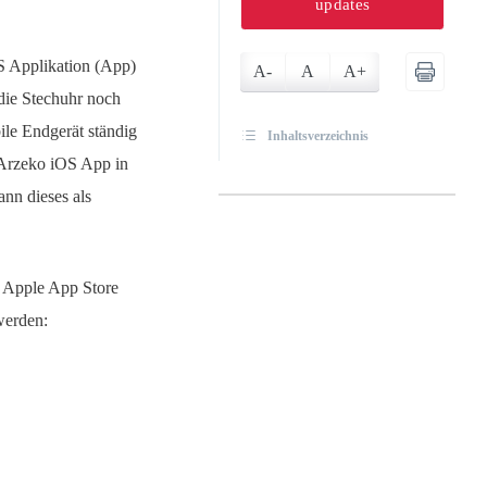
updates
S Applikation (App)
A-
A
A+
die Stechuhr noch
ile Endgerät ständig
Inhaltsverzeichnis
r Arzeko iOS App in
nn dieses als
 Apple App Store
werden: