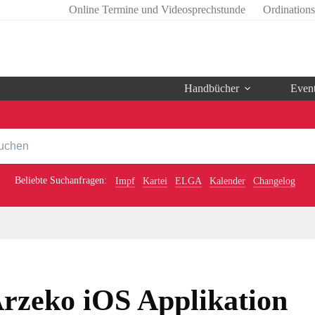
Online Termine und Videosprechstunde
Ordination
Handbücher
Even
Beliebte Suchanfragen:
Impf
Kartei
ELGA
Kalender
Changelog
rzeko iOS Applikation