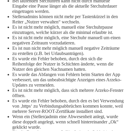
Bei laufenden Stechuhren kann nicht durch manuelle
Eingabe eine Pause länger als die aktuelle Stechuhrdauer
eingetragen werden.
Stellenadmins können nicht mehr per Tastenkürzel in den
Reiter „Nutzer verwalten“ wechseln.
Es ist nicht mehr möglich, manuell eine Stechuhrpause
einzutragen, welche kürzer als die minimal erlaubte ist.
Es ist nicht mehr möglich, eine Stechuhr manuell um einen
negativen Zeitraum vorzudatieren.
Es ist nun nicht mehr möglich manuell negative Zeiträume
zu erstellen (z.B. bei Urlaubsanträgen).
Es wurde ein Fehler behoben, durch den sich die
Reihenfolge der Nutzer in Schichten änderte, wenn die
Nutzer den gleichen Nachnamen hatten.
Es wurde das Abfangen von Fehlern beim Starten der App
verbessert, um das unbeabsichtigte Anzeigen eines Arzeko-
Updates zu vermeiden.
Es ist nicht mehr möglich, dass sich mehrere Arzeko-Fenster
öffnen.
Es wurde ein Fehler behoben, durch den es bei Verwendung
von ‚https‘ zu Verbindungsabbrüchen kommen konnte, weil
mehrere Server-ROOT-Zertifikate installiert sind.
Wenn ein (Stellen)admin eine Abwesenheit anlegt, wurde
diese doppelt angelegt, wenn schnell hintereinander „Ok“
geklickt wurde.