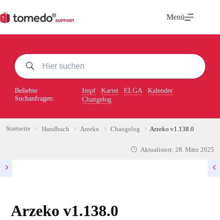
Zum
Inhalt
Menü
springen
Beliebte
Impf
Kartei
ELGA
Kalender
Suchanfragen:
Changelog
Startseite
Handbuch
Arzeko
Changelog
Arzeko v1.138.0
Aktualisiert:
28. März 2025
Arzeko v1.138.0