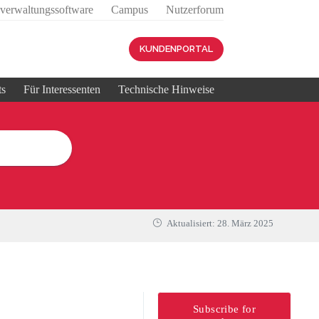
sverwaltungssoftware
Campus
Nutzerforum
KUNDENPORTAL
ts
Für Interessenten
Technische Hinweise
Aktualisiert:
28. März 2025
Subscribe for