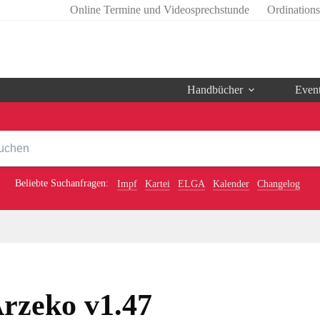
Online Termine und Videosprechstunde
Ordination
Handbücher
Even
Beliebte Suchanfragen:
Impf
Kartei
ELGA
Kalender
Changelog
rzeko v1.47