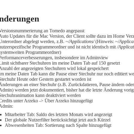
nderungen
Versionsnummerierung an Tomedo angepasst
Auto Updates für die Mac Version, der Client sollte dazu im Home Ver
Unterordner abgelegt werden, z.B.
~/Applications/
(Hinweis:
~/Applica
nutzerspezifische Programmeordner und ist nicht identisch mit
/Applicat
systemweiten Programmeordner)
Performanceverbesserungen, insbesondere im Adminview
Limit sichtbarer Stechuhren im meine Daten Tab auf 150 gesetzt
Anzahl der angezeigten Stechuhren wird lokal gespeichert
Im meine Daten Tab kann die Pause einer Stechuhr nur noch editiert w
Stechuhr Heute oder Gestern gestartet worden ist
Änderungen an einer Stechuhr (z.B. Zurückdatieren, Pause ändern oder
Admin) werden jetzt dokumentiert, bisher hat die letzte Änderung vori
Stechuhranimation kann deaktiviert werden
Credits unter Arzeko -> Über Arzeko hinzugefügt
Admin:
Mitarbeiter Tab: Saldo des letzten Monats wird angezeigt
Der globale Nutzerfilter berücksichtigt jetzt auch Kürzel
Abwesenheiten Tab: Sortierung nach Spalte hinzugefügt