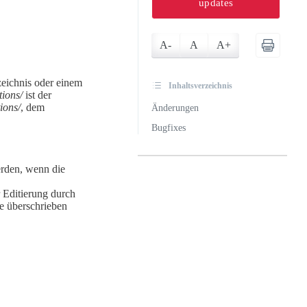
updates
A-
A
A+
zeichnis oder einem
Inhaltsverzeichnis
tions/
ist der
ions/
, dem
Änderungen
Bugfixes
erden, wenn die
 Editierung durch
ge überschrieben