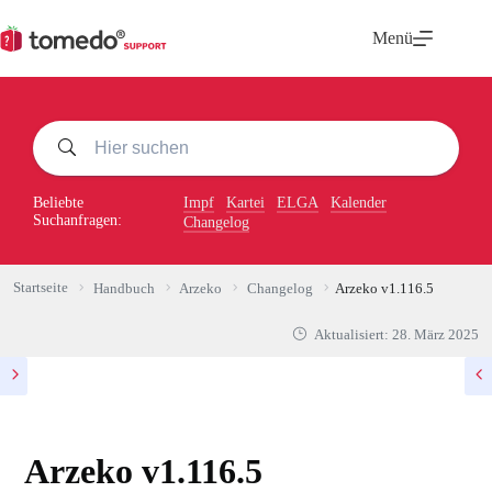
Zum
Inhalt
Menü
springen
Beliebte
Impf
Kartei
ELGA
Kalender
Suchanfragen:
Changelog
Startseite
Handbuch
Arzeko
Changelog
Arzeko v1.116.5
Aktualisiert:
28. März 2025
Arzeko v1.116.5