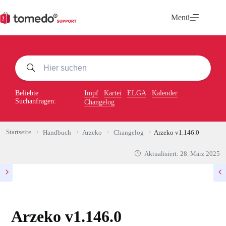
Zum
Inhalt
Menü
springen
Beliebte
Impf
Kartei
ELGA
Kalender
Suchanfragen:
Changelog
Startseite
Handbuch
Arzeko
Changelog
Arzeko v1.146.0
Aktualisiert:
28. März 2025
Arzeko v1.146.0