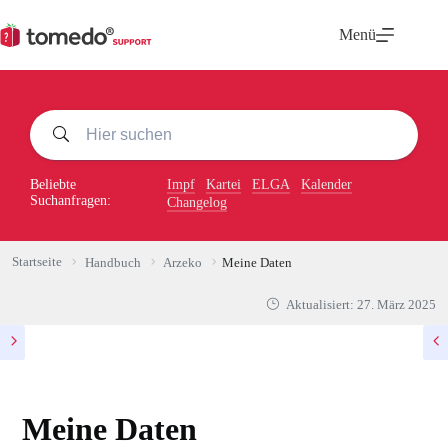
Zum
Inhalt
Menü
springen
Beliebte
Impf
Kartei
ELGA
Kalender
Suchanfragen:
Changelog
Startseite
Handbuch
Arzeko
Meine Daten
Aktualisiert:
27. März 2025
Meine Daten