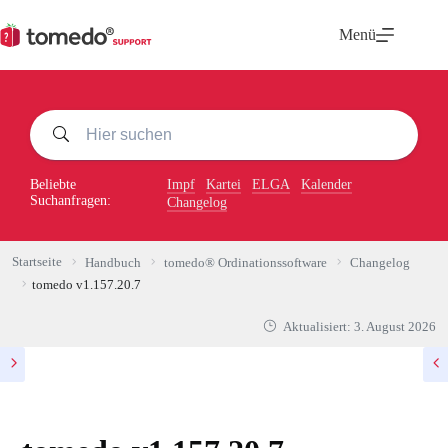
Zum
Inhalt
Menü
springen
Beliebte
Impf
Kartei
ELGA
Kalender
Suchanfragen:
Changelog
Startseite
Handbuch
tomedo® Ordinationssoftware
Changelog
tomedo v1.157.20.7
Aktualisiert:
3. August 2026