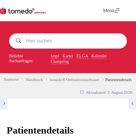
Zum
Inhalt
Menü
springen
Beliebte
Impf
Kartei
ELGA
Kalender
Suchanfragen:
Changelog
Startseite
Handbuch
tomedo® Ordinationssoftware
Patientendetails
Aktualisiert:
3. August 2026
Patientendetails