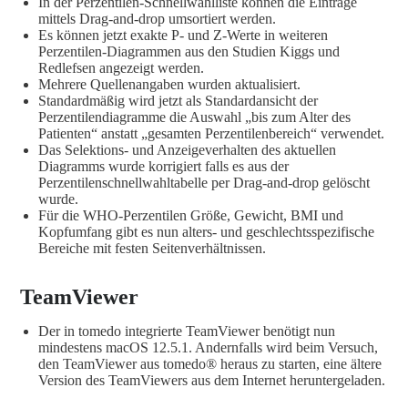
In der Perzentilen-Schnellwahlliste können die Einträge
mittels Drag-and-drop umsortiert werden.
Es können jetzt exakte P- und Z-Werte in weiteren
Perzentilen-Diagrammen aus den Studien Kiggs und
Redlefsen angezeigt werden.
Mehrere Quellenangaben wurden aktualisiert.
Standardmäßig wird jetzt als Standardansicht der
Perzentilendiagramme die Auswahl „bis zum Alter des
Patienten“ anstatt „gesamten Perzentilenbereich“ verwendet.
Das Selektions- und Anzeigeverhalten des aktuellen
Diagramms wurde korrigiert falls es aus der
Perzentilenschnellwahltabelle per Drag-and-drop gelöscht
wurde.
Für die WHO-Perzentilen Größe, Gewicht, BMI und
Kopfumfang gibt es nun alters- und geschlechtsspezifische
Bereiche mit festen Seitenverhältnissen.
TeamViewer
Der in tomedo integrierte TeamViewer benötigt nun
mindestens macOS 12.5.1. Andernfalls wird beim Versuch,
den TeamViewer aus tomedo® heraus zu starten, eine ältere
Version des TeamViewers aus dem Internet heruntergeladen.