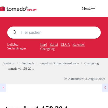
Zum
Inhalt
Menü
springen
Beliebte
Impf
Kartei
ELGA
Kalender
Suchanfragen:
Changelog
Startseite
Handbuch
tomedo® Ordinationssoftware
Changelog
tomedo v1.158.20.1
Aktualisiert:
3. August 2026