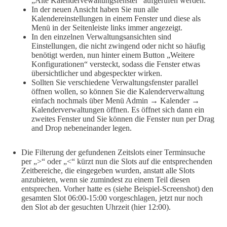
„Alte Kalendervewaltungsfenster“ aufgerufen werden.
In der neuen Ansicht haben Sie nun alle
Kalendereinstellungen in einem Fenster und diese als
Menü in der Seitenleiste links immer angezeigt.
In den einzelnen Verwaltungsansichten sind
Einstellungen, die nicht zwingend oder nicht so häufig
benötigt werden, nun hinter einem Button „Weitere
Konfigurationen“ versteckt, sodass die Fenster etwas
übersichtlicher und abgespeckter wirken.
Sollten Sie verschiedene Verwaltungsfenster parallel
öffnen wollen, so können Sie die Kalenderverwaltung
einfach nochmals über Menü Admin → Kalender →
Kalenderverwaltungen öffnen. Es öffnet sich dann ein
zweites Fenster und Sie können die Fenster nun per Drag
and Drop nebeneinander legen.
Die Filterung der gefundenen Zeitslots einer Terminsuche
per „>“ oder „<“ kürzt nun die Slots auf die entsprechenden
Zeitbereiche, die eingegeben wurden, anstatt alle Slots
anzubieten, wenn sie zumindest zu einem Teil diesen
entsprechen. Vorher hatte es (siehe Beispiel-Screenshot) den
gesamten Slot 06:00-15:00 vorgeschlagen, jetzt nur noch
den Slot ab der gesuchten Uhrzeit (hier 12:00).