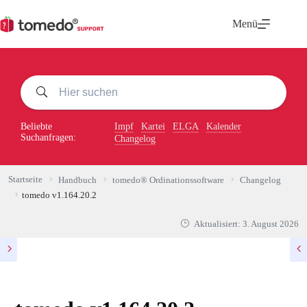
Zum
Inhalt
Menü
springen
Beliebte
Impf
Kartei
ELGA
Kalender
Suchanfragen:
Changelog
Startseite
Handbuch
tomedo® Ordinationssoftware
Changelog
tomedo v1.164.20.2
Aktualisiert:
3. August 2026