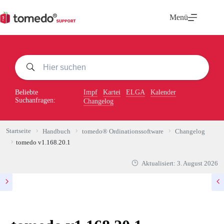
Zum
Inhalt
Menü
springen
Beliebte
Impf
Kartei
ELGA
Kalender
Suchanfragen:
Changelog
Startseite
Handbuch
tomedo® Ordinationssoftware
Changelog
tomedo v1.168.20.1
Aktualisiert:
3. August 2026